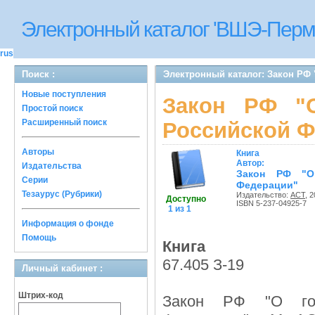
Электронный каталог 'ВШЭ-Перм
rus
Поиск :
Электронный каталог: Закон РФ
Новые поступления
Закон РФ "О
Простой поиск
Расширенный поиск
Российской Ф
Авторы
Книга
Автор:
Издательства
Закон РФ "О
Серии
Федерации"
Тезаурус (Рубрики)
Издательство:
АСТ
, 2
Доступно
ISBN 5-237-04925-7
1 из 1
Информация о фонде
Помощь
Книга
67.405 З-19
Личный кабинет :
Штрих-код
Закон РФ "О гос