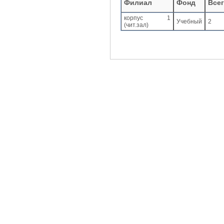
Филиал
Фонд
Все
корпус 1
Учебный
2
(чит.зал)