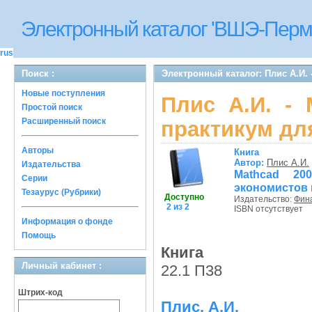
Электронный каталог 'ВШЭ-Перм
rus
Поиск :
Электронный каталог: Плис А.И.
Новые поступления
Плис А.И. - 
Простой поиск
Расширенный поиск
практикум дл
Авторы
Книга
Автор:
Плис А.И.
Издательства
Mathcad 20
Серии
экономистов 
Тезаурус (Рубрики)
Доступно
Издательство:
Фина
2 из 2
ISBN отсутствует
Информация о фонде
Помощь
Книга
Личный кабинет :
22.1 П38
Штрих-код
Плис, А.И.