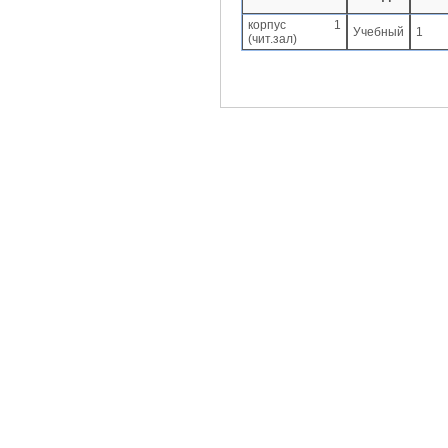
корпус 1
Учебный
1
(чит.зал)