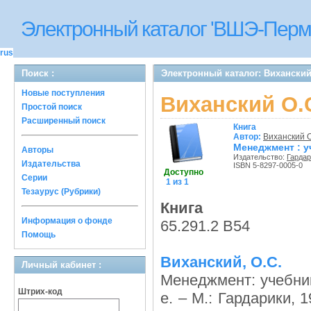
Электронный каталог 'ВШЭ-Перм
rus
Поиск :
Электронный каталог: Виханский
Новые поступления
Виханский О.
Простой поиск
Расширенный поиск
Книга
Автор:
Виханский О
Менеджмент : у
Авторы
Издательство:
Гардар
Издательства
ISBN 5-8297-0005-0
Доступно
Серии
1 из 1
Тезаурус (Рубрики)
Книга
Информация о фонде
65.291.2 В54
Помощь
Виханский, О.С.
Личный кабинет :
Менеджмент: учебни
Штрих-код
е. – М.: Гардарики, 