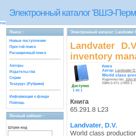
Электронный каталог 'ВШЭ-Перм
rus
Поиск :
Электронный каталог: Landvater D
Новые поступления
Landvater D.
Простой поиск
Расширенный поиск
inventory ma
Авторы
Книга
Автор:
Landvater D.
Издательства
World class pr
Серии
Издательство:
John W
ISBN 0-471-17855-1
Тезаурус (Рубрики)
Доступно
1 из 1
Информация о фонде
Книга
Помощь
65.291.8 L23
Личный кабинет :
Landvater, D.V.
Штрих-код
World class producti