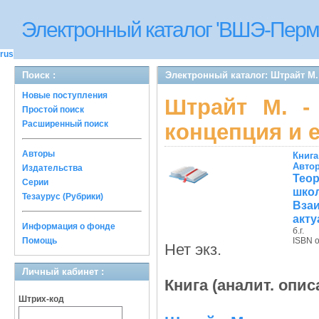
Электронный каталог 'ВШЭ-Перм
rus
Поиск :
Электронный каталог: Штрайт М.
Новые поступления
Штрайт М. -
Простой поиск
Расширенный поиск
концепция и 
Авторы
Книга
Авто
Издательства
Тео
Серии
шк
Тезаурус (Рубрики)
Вза
акту
Информация о фонде
б.г.
Помощь
ISBN 
Нет экз.
Личный кабинет :
Книга (аналит. опис
Штрих-код