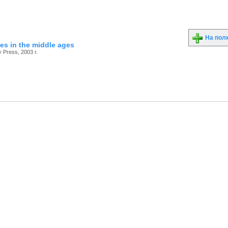
На пол
ties in the middle ages
 Press, 2003 г.