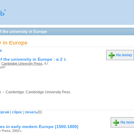
ь'
 the university in Europe
ty in Europe
к
На полку
f the university in Europe : в 2 т.
:
Cambridge University Press
, б.г.
вует
 2 т. – Cambridge: Cambridge University Pess.
ерсия
|
сброс
|
печать
(
0
)
На пол
ties in early modern Europe (1500-1800)
 Press, 2003 г.