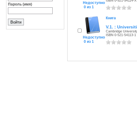
ISBN 0-521-54114-X
Недоступно
Пароль (имя)
0 из 1
Книга
V.1. : Universi
Cambridge University
ISBN 0-521-54113-1
Недоступно
0 из 1