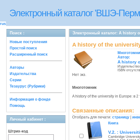
Электронный каталог 'ВШЭ-Перм
rus
Поиск :
Электронный каталог: A history of
Новые поступления
A history of the universi
Простой поиск
Многотомни
Расширенный поиск
Автор:
A history o
Издательство
Авторы
ISBN отсутст
Издательства
Нет экз.
Серии
Тезаурус (Рубрики)
Многотомник
A history of the university in Europe: в
Информация о фонде
Помощь
Связанные описания:
Отобрать для печати:
страницу
|
инв
Личный кабинет :
Книга
Штрих-код
V.2. : Universi
Cambridge University