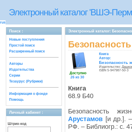
Электронный каталог 'ВШЭ-Перм
rus
Поиск :
Электронный каталог: Безопасн
Новые поступления
Безопасность
Простой поиск
Расширенный поиск
Книга
Автор:
Безопасность ж
Авторы
Издательство:
Дашков
Издательства
ISBN 5-947987-50-3
Доступно
Серии
26 из 30
Тезаурус (Рубрики)
Книга
Информация о фонде
68.9 Б40
Помощь
Безопасность жиз
Личный кабинет :
Арустамов
[и др.]. 
Штрих-код
РФ. – Библиогр.: с. 4