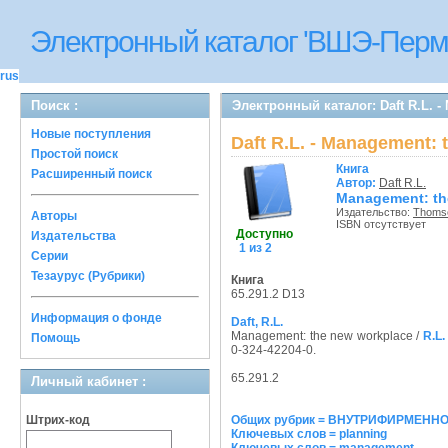
Электронный каталог 'ВШЭ-Перм
rus
Поиск :
Электронный каталог: Daft R.L. -
Новые поступления
Daft R.L. - Management:
Простой поиск
Книга
Расширенный поиск
Автор:
Daft R.L.
Management: th
Издательство:
Thoms
Авторы
ISBN отсутствует
Доступно
Издательства
1 из 2
Серии
Тезаурус (Рубрики)
Книга
65.291.2 D13
Информация о фонде
Daft, R.L.
Management: the new workplace /
R.L.
Помощь
0-324-42204-0.
65.291.2
Личный кабинет :
Штрих-код
Общих рубрик = ВНУТРИФИРМЕНН
Ключевых слов = planning