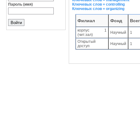
Ключевых слов = management
Пароль (имя)
Ключевых слов = controlling
Ключевых слов = organizing
Филиал
Фонд
Все
корпус 1
Научный
1
(чит.зал)
Открытый
Научный
1
доступ