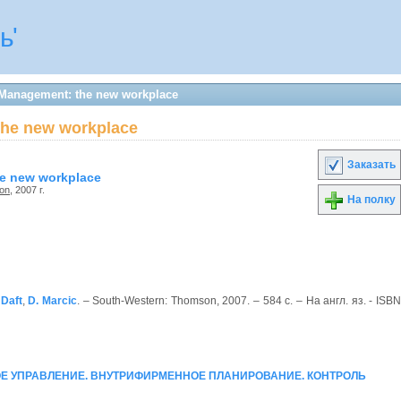
ь'
 Management: the new workplace
 the new workplace
Заказать
e new workplace
on
, 2007 г.
На полку
 Daft
,
D. Marcic
. – South-Western: Thomson, 2007. – 584 с. – На англ. яз. - ISB
ОЕ УПРАВЛЕНИЕ. ВНУТРИФИРМЕННОЕ ПЛАНИРОВАНИЕ. КОНТРОЛЬ