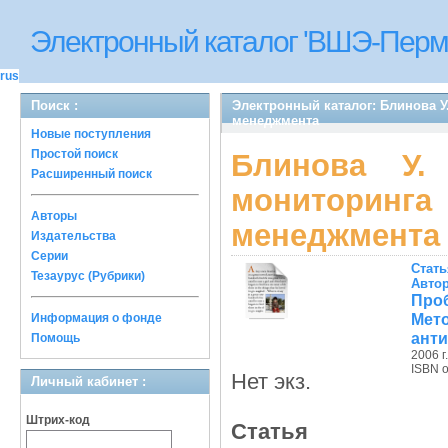
Электронный каталог 'ВШЭ-Перм
rus
Поиск :
Электронный каталог: Блинова У
менеджмента
Новые поступления
Простой поиск
Блинова У.
Расширенный поиск
мониторинг
Авторы
менеджмента
Издательства
Серии
Стать
Тезаурус (Рубрики)
Авто
Про
Мет
Информация о фонде
ант
Помощь
2006 г.
ISBN 
Нет экз.
Личный кабинет :
Штрих-код
Статья