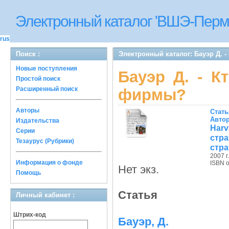
Электронный каталог 'ВШЭ-Перм
rus
Поиск :
Электронный каталог: Бауэр Д. 
Новые поступления
Бауэр Д. - К
Простой поиск
Расширенный поиск
фирмы?
Авторы
Стать
Авто
Издательства
Har
Серии
стр
Тезаурус (Рубрики)
стра
2007 г.
Информация о фонде
ISBN 
Нет экз.
Помощь
Статья
Личный кабинет :
Штрих-код
Бауэр, Д.