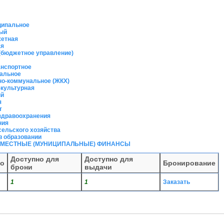
ципальное
ый
жетная
ая
(бюджетное управление)
анспортное
иальное
но-коммунальное (ЖКХ)
-культурная
ый
я
т
здравоохранения
ния
ельского хозяйства
в образовании
 И МЕСТНЫЕ (МУНИЦИПАЛЬНЫЕ) ФИНАНСЫ
Доступно для
Доступно для
го
Бронирование
брони
выдачи
1
1
Заказать