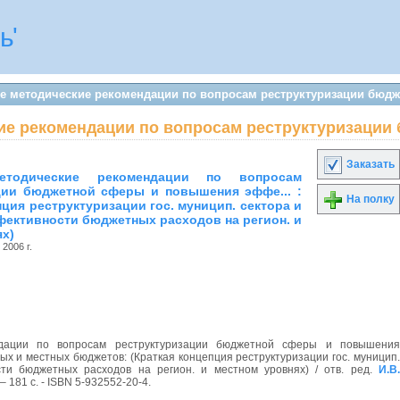
ь'
е методические рекомендации по вопросам реструктуризации бюд
е рекомендации по вопросам реструктуризации
Заказать
етодические рекомендации по вопросам
ции бюджетной сферы и повышения эффе... :
На полку
пция реструктуризации гос. муницип. сектора и
ективности бюджетных расходов на регион. и
х)
, 2006 г.
дации по вопросам реструктуризации бюджетной сферы и повышения
х и местных бюджетов: (Краткая концепция реструктуризации гос. муницип.
ти бюджетных расходов на регион. и местном уровнях) / отв. ред.
И.В.
 – 181 с. - ISBN 5-932552-20-4.