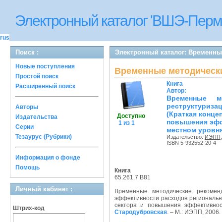
Электронный каталог 'ВШЭ-Перм
rus
Поиск :
Электронный каталог: Временны
Новые поступления
Временные методически
Простой поиск
Книга
Расширенный поиск
Автор:
Временные м
реструктуриза
Авторы
(Краткая конце
Доступно
Издательства
повышения эфф
1 из 1
Серии
местном уровня
Тезаурус (Рубрики)
Издательство:
ИЭПП
ISBN 5-932552-20-4
Информация о фонде
Помощь
Книга
65.261.7 В81
Личный кабинет :
Временные методические рекомен
эффективности расходов региональны
сектора и повышения эффективнос
Штрих-код
Стародубровская
. – М.: ИЭПП, 2006.