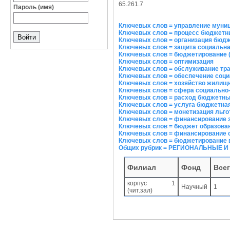
65.261.7
Пароль (имя)
Ключевых слов = управление муни
Ключевых слов = процесс бюджетн
Ключевых слов = организация бюд
Ключевых слов = защита социальн
Ключевых слов = бюджетирование 
Ключевых слов = оптимизация
Ключевых слов = обслуживание тр
Ключевых слов = обеспечение соц
Ключевых слов = хозяйство жилищ
Ключевых слов = сфера социально
Ключевых слов = расход бюджетн
Ключевых слов = услуга бюджетна
Ключевых слов = монетизация льго
Ключевых слов = финансирование 
Ключевых слов = бюджет образова
Ключевых слов = финансирование с
Ключевых слов = бюджетирование 
Общих рубрик = РЕГИОНАЛЬНЫЕ
Филиал
Фонд
Все
корпус 1
Научный
1
(чит.зал)