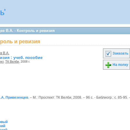
ь'
ев В.А. - Контроль и ревизия
троль и ревизия
в В.А.
Заказать
изия : учеб. пособие
ект
,
ТК Велби
, 2008 г.
На полку
.А. Привезенцев
. – М.: Проспект: ТК Велби, 2008. – 96 с. - Библиогр.: с. 85-95. 
овый
ний