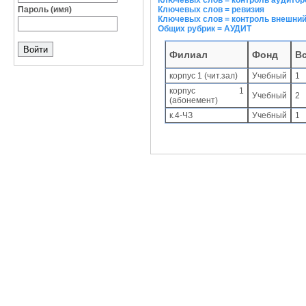
Ключевых слов = контроль аудитор
Пароль (имя)
Ключевых слов = ревизия
Ключевых слов = контроль внешни
Общих рубрик = АУДИТ
Филиал
Фонд
В
корпус 1 (чит.зал)
Учебный
1
корпус 1
Учебный
2
(абонемент)
к.4-ЧЗ
Учебный
1