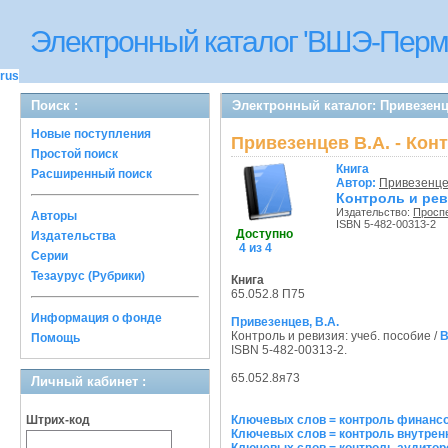
Электронный каталог 'ВШЭ-Перм
rus
Поиск :
Электронный каталог: Привезенц
Новые поступления
Привезенцев В.А. - Кон
Простой поиск
Книга
Расширенный поиск
Автор:
Привезенце
Контроль и рев
Издательство:
Просп
Авторы
ISBN 5-482-00313-2
Доступно
Издательства
4 из 4
Серии
Тезаурус (Рубрики)
Книга
65.052.8 П75
Информация о фонде
Привезенцев, В.А.
Контроль и ревизия: учеб. пособие /
В
Помощь
ISBN 5-482-00313-2.
65.052.8я73
Личный кабинет :
Штрих-код
Ключевых слов = контроль финанс
Ключевых слов = контроль внутрен