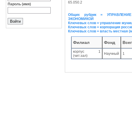
65.050.2
Пароль (имя)
Общих рубрик = УПРАВЛЕНИ
ЭКОНОМИКОЙ
Ключевых слов = управление муни
Ключевых слов = корпорация росси
Ключевых слов = власть местная (
Филиал
Фонд
Все
корпус 1
Научный
1
(чит.зал)