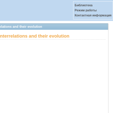
Библиотека
Режим работы
Контактная информация
lations and their evolution
nterrelations and their evolution
–