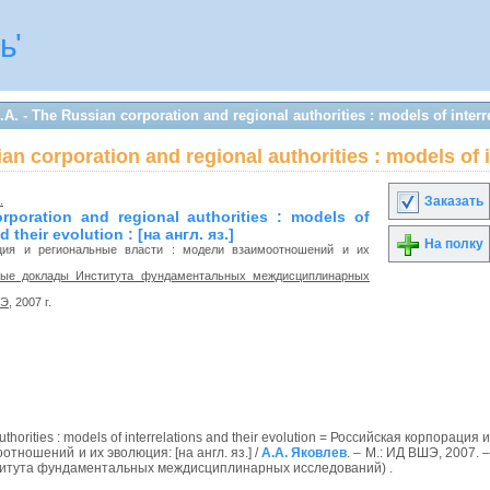
ь'
- The Russian corporation and regional authorities : models of interre
n corporation and regional authorities : models of i
.
Заказать
rporation and regional authorities : models of
d their evolution : [на англ. яз.]
На полку
ция и региональные власти : модели взаимоотношений и их
ые доклады Института фундаментальных междисциплинарных
ШЭ
, 2007 г.
thorities : models of interrelations and their evolution = Российская корпорация и
тношений и их эволюция: [на англ. яз.] /
А.А. Яковлев
. – М.: ИД ВШЭ, 2007. 
ститута фундаментальных междисциплинарных исследований) .