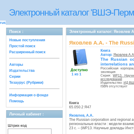
Электронный каталог 'ВШЭ-Перм
rus
Поиск :
Электронный каталог: Яковлев А.А. 
Новые поступления
Яковлев А.А. - The Russia
Простой поиск
Книга
Расширенный поиск
Автор:
Яковлев А.А
The Russian co
interrelations an
Авторы
Российская корпора
Доступно
Издательства
эволюция
1 из 1
Серия:
WP13. Научн
Серии
исследований
Тезаурус (Рубрики)
Издательство:
ИД В
ISBN отсутствует
Информация о фонде
Помощь
Книга
65.050.2 Я47
Личный кабинет :
Яковлев, А.А.
The Russian corporation and regional au
региональные власти : модели взаимоо
Штрих-код
23 с. – (WP13. Научные доклады Ин