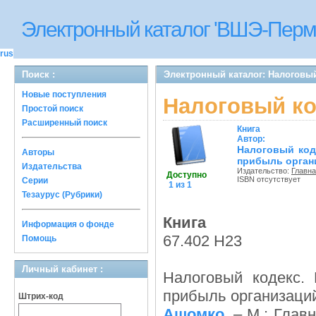
Электронный каталог 'ВШЭ-Перм
rus
Поиск :
Электронный каталог: Налоговый
Новые поступления
Налоговый ко
Простой поиск
Расширенный поиск
Книга
Автор:
Налоговый коде
Авторы
прибыль орган
Издательства
Издательство:
Главна
Доступно
ISBN отсутствует
Серии
1 из 1
Тезаурус (Рубрики)
Книга
Информация о фонде
67.402 Н23
Помощь
Личный кабинет :
Налоговый кодекс. 
прибыль организаци
Штрих-код
Ашомко
. – М.: Глав