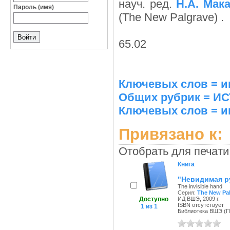
науч. ред.
Н.А. Мак
Пароль (имя)
(The New Palgrave) .
65.02
Ключевых слов = и
Общих рубрик = 
Ключевых слов = и
Привязано к:
Отобрать для печати
Книга
"Невидимая ру
The invisible hand
Серия:
The New Pa
Доступно
ИД ВШЭ, 2009 г.
ISBN отсутствует
1 из 1
Библиотека ВШЭ (Пе