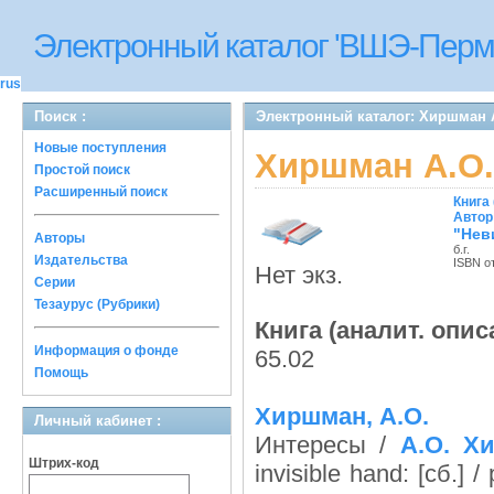
Электронный каталог 'ВШЭ-Перм
rus
Поиск :
Электронный каталог: Хиршман А
Новые поступления
Хиршман А.О.
Простой поиск
Расширенный поиск
Книга 
Автор
"Нев
Авторы
б.г.
Издательства
ISBN о
Нет экз.
Серии
Тезаурус (Рубрики)
Книга (аналит. опис
Информация о фонде
65.02
Помощь
Хиршман, А.О.
Личный кабинет :
Интересы /
А.О. Х
Штрих-код
invisible hand: [сб.] /