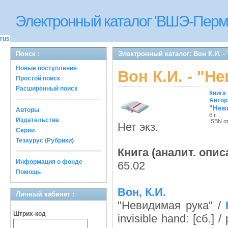
Электронный каталог 'ВШЭ-Перм
rus
Поиск :
Электронный каталог: Вон К.И. -
Новые поступления
Вон К.И. - "Н
Простой поиск
Расширенный поиск
Книга 
Автор
"Нев
Авторы
б.г.
Издательства
ISBN о
Нет экз.
Серии
Тезаурус (Рубрики)
Книга (аналит. опис
Информация о фонде
65.02
Помощь
Вон, К.И.
Личный кабинет :
"Невидимая рука" /
Штрих-код
invisible hand: [сб.] /