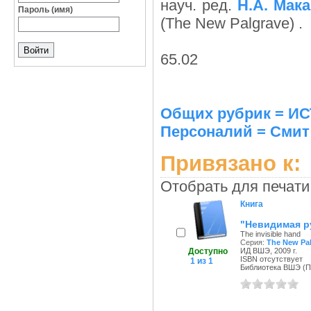
науч. ред.
Н.А. Мак
Пароль (имя)
(The New Palgrave) .
65.02
Общих рубрик = 
Персоналий = Смит
Привязано к:
Отобрать для печати
Книга
"Невидимая ру
The invisible hand
Серия:
The New Pa
Доступно
ИД ВШЭ, 2009 г.
ISBN отсутствует
1 из 1
Библиотека ВШЭ (Пе