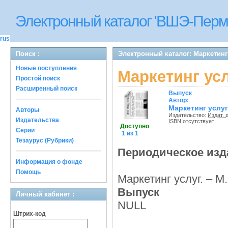
Электронный каталог 'ВШЭ-Перм
rus
Поиск :
Электронный каталог: Маркетинг
Новые поступления
Маркетинг ус
Простой поиск
Расширенный поиск
Выпуск
Автор:
Маркетинг услуг
Авторы
Издательство:
Издат. 
Издательства
ISBN отсутствует
Доступно
Серии
1 из 1
Тезаурус (Рубрики)
Периодическое изд
Информация о фонде
Помощь
Маркетинг услуг. – М
Выпуск
Личный кабинет :
NULL
Штрих-код