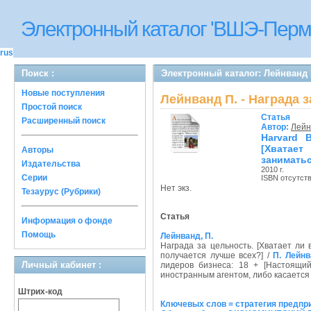
Электронный каталог 'ВШЭ-Перм
rus
Поиск :
Электронный каталог: Лейнванд П
Новые поступления
Лейнванд П. - Награда з
Простой поиск
Статья
Расширенный поиск
Автор:
Лейн
Harvard 
[Хватае
Авторы
заниматься
Издательства
2010 г.
Серии
ISBN отсутст
Нет экз.
Тезаурус (Рубрики)
Статья
Информация о фонде
Помощь
Лейнванд, П.
Награда за цельность. [Хватает ли
получается лучше всех?] /
П. Лейнв
Личный кабинет :
лидеров бизнеса: 18 + [Настоящи
иностранным агентом, либо касается д
Штрих-код
Ключевых слов = стратегия предпр