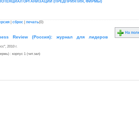
 ПОТЕНЦИАЛ ОРГАНИЗАЦИИ (ПРЕДПРИЯТИЯ, ФИРМЫ)
ерсия
|
сброс
|
печать
(
0
)
На пол
iness Review (Россия): журнал для лидеров
", 2010 г.
рмь) : корпус 1 (чит.зал)