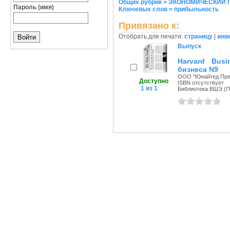
Общих рубрик = ЭКОНОМИЧЕСКИЙ
Пароль (имя)
Ключевых слов = прибыльность
Привязано к:
Отобрать для печати:
страницу
|
инв
Выпуск
Harvard Bus
бизнеса N9
ООО "Юнайтед Пресс
Доступно
ISBN отсутствует
1 из 1
Библиотека ВШЭ (Пе