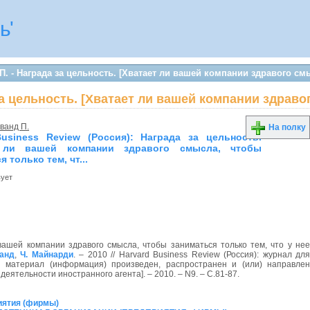
ь'
. - Награда за цельность. [Хватает ли вашей компании здравого смы
а цельность. [Хватает ли вашей компании здравог
ванд П.
На полку
Business Review (Россия): Награда за цельность.
т ли вашей компании здравого смысла, чтобы
 только тем, чт...
вует
 вашей компании здравого смысла, чтобы заниматься только тем, что у нее
анд
,
Ч. Майнарди
. – 2010 // Harvard Business Review (Россия): журнал для
й материал (информация) произведен, распространен и (или) направлен
еятельности иностранного агента]. – 2010. – N9. – С.81-87.
иятия (фирмы)