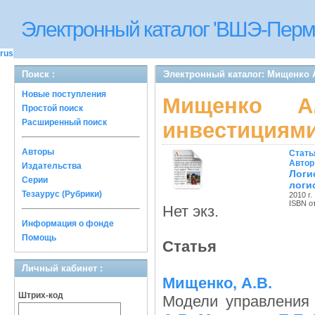
Электронный каталог 'ВШЭ-Перм
rus
Поиск :
Электронный каталог: Мищенко А
Новые поступления
Мищенко А
Простой поиск
Расширенный поиск
инвестициями
Авторы
Стать
Автор
Издательства
Логи
Серии
логи
Тезаурус (Рубрики)
2010 г.
ISBN о
Нет экз.
Информация о фонде
Помощь
Статья
Личный кабинет :
Мищенко, А.В.
Штрих-код
Модели управления 