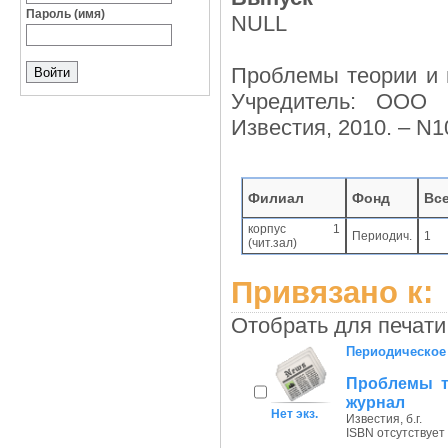
Пароль (имя)
NULL
Проблемы теории и 
Учредитель: ООО 
Известия, 2010. – N1
Филиал
Фонд
Вс
корпус 1
Периодич.
1
(чит.зал)
Привязано к:
Отобрать для печати
Периодическое
Проблемы т
журнал
Нет экз.
Известия, б.г.
ISBN отсутствует