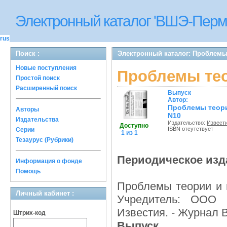
Электронный каталог 'ВШЭ-Перм
rus
Поиск :
Электронный каталог: Проблемы
Новые поступления
Проблемы тео
Простой поиск
Расширенный поиск
Выпуск
Автор:
Проблемы теори
Авторы
N10
Издательства
Издательство:
Извест
Доступно
ISBN отсутствует
Серии
1 из 1
Тезаурус (Рубрики)
Периодическое изд
Информация о фонде
Помощь
Проблемы теории и 
Личный кабинет :
Учредитель: ООО 
Известия. - Журнал В
Штрих-код
Выпуск