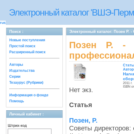
Электронный каталог 'ВШЭ-Перм
rus
Поиск :
Электронный каталог: Позен Р. 
Новые поступления
Позен Р. - 
Простой поиск
Расширенный поиск
профессиона
Авторы
Стать
Автор
Издательства
Harv
Серии
сбор
Тезаурус (Рубрики)
2011 г.
ISBN о
Нет экз.
Информация о фонде
Помощь
Статья
Личный кабинет :
Позен, Р.
Штрих-код
Советы директоров: