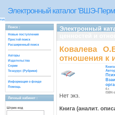
Электронный каталог 'ВШЭ-Перм
rus
Поиск :
Электронный ката
ценностей и отно
Новые поступления
Простой поиск
Расширенный поиск
Ковалева О.
Авторы
отношения к 
Издательства
Серии
Книга
Авто
Тезаурус (Рубрики)
Пси
Вза
Информация о фонде
орга
Помощь
б.г.
ISBN 
Нет экз.
Личный кабинет :
Книга (аналит. опис
Штрих-код