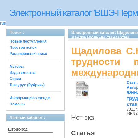
Электронный каталог 'ВШЭ-Перм
rus
Поиск :
Электронный каталог: Щадилова 
международным стандартам
Новые поступления
Простой поиск
Щадилова С.Н
Расширенный поиск
трудности
Авторы
международн
Издательства
Серии
Стать
Тезаурус (Рубрики)
Авто
Фин
тру
Информация о фонде
ста
Помощь
2011 г.
ISBN 
Нет экз.
Личный кабинет :
Штрих-код
Статья