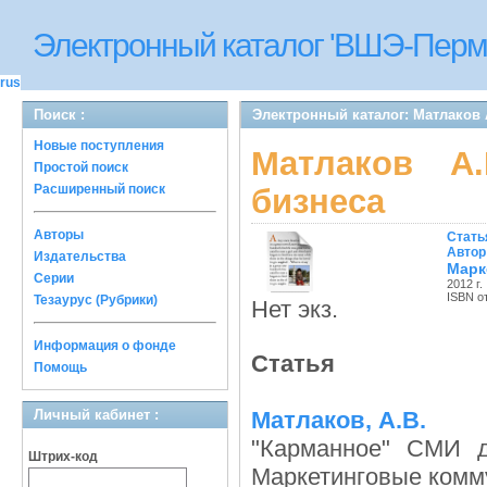
Электронный каталог 'ВШЭ-Перм
rus
Поиск :
Электронный каталог: Матлаков 
Новые поступления
Матлаков А
Простой поиск
Расширенный поиск
бизнеса
Авторы
Стать
Автор
Издательства
Марк
Серии
2012 г.
ISBN о
Тезаурус (Рубрики)
Нет экз.
Информация о фонде
Статья
Помощь
Личный кабинет :
Матлаков, А.В.
"Карманное" СМИ 
Штрих-код
Маркетинговые коммун