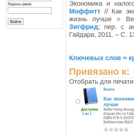
Экономика и налог
Пароль (имя)
Моффитт
// Как эк
жизнь лучше = Bet
Зигфрид
; пер. с а
Гайдара, 2011. – С. 1
Ключевых слов = к
Привязано к:
Отобрать для печати
Книга
Как экономи
лучше
Доступно
Better living thro
1 из 1
Изд-во Ин-та Гайд
ISBN 978-5-93255
Библиотека ВШЭ (П