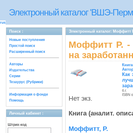
Электронный каталог 'ВШЭ-Перм
rus
Поиск :
Электронный каталог: Моффитт Р
Новые поступления
Моффитт Р. -
Простой поиск
Расширенный поиск
на заработан
Авторы
Книга
Авто
Издательства
Как 
Серии
луч
Тезаурус (Рубрики)
зар
б.г.
Информация о фонде
ISBN 
Нет экз.
Помощь
Книга (аналит. опис
Личный кабинет :
Штрих-код
Моффитт, Р.