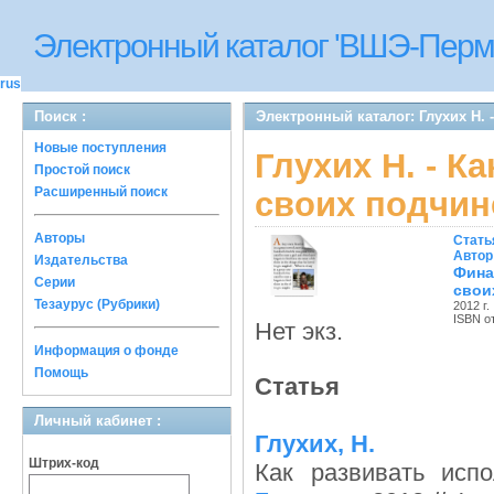
Электронный каталог 'ВШЭ-Перм
rus
Поиск :
Электронный каталог: Глухих Н.
Новые поступления
Глухих Н. - К
Простой поиск
Расширенный поиск
своих подчи
Авторы
Стать
Автор
Издательства
Фина
Серии
свои
Тезаурус (Рубрики)
2012 г.
ISBN о
Нет экз.
Информация о фонде
Помощь
Статья
Личный кабинет :
Глухих, Н.
Штрих-код
Как развивать исп