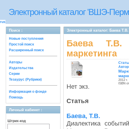
Электронный каталог 'ВШЭ-Перм
rus
Поиск :
Электронный каталог: Баева Т.В.
Новые поступления
Баева Т.В.
Простой поиск
Расширенный поиск
маркетинга
Авторы
Стать
Автор
Издательства
Марк
Серии
марк
Тезаурус (Рубрики)
2012 г.
ISBN о
Нет экз.
Информация о фонде
Помощь
Статья
Личный кабинет :
Баева, Т.В.
Штрих-код
Диалектика событи