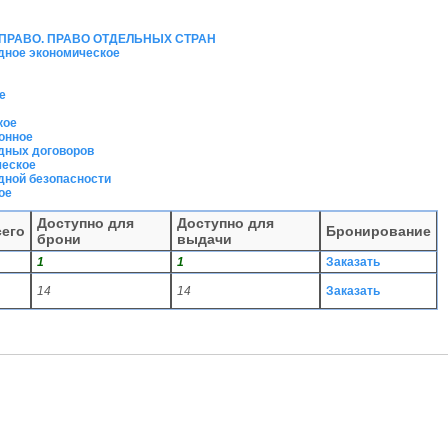
 ПРАВО. ПРАВО ОТДЕЛЬНЫХ СТРАН
дное экономическое
е
кое
онное
дных договоров
ческое
дной безопасности
ое
Доступно для
Доступно для
сего
Бронирование
брони
выдачи
1
1
Заказать
14
14
Заказать