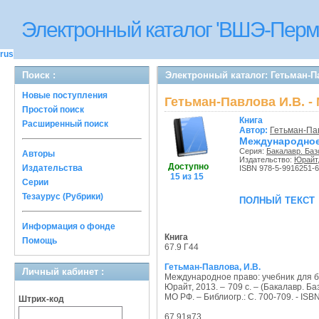
Электронный каталог 'ВШЭ-Перм
rus
Поиск :
Электронный каталог: Гетьман-П
Новые поступления
Гетьман-Павлова И.В. 
Простой поиск
Книга
Расширенный поиск
Автор:
Гетьман-Па
Международное 
Серия:
Бакалавр. Баз
Авторы
Издательство:
Юрайт
Доступно
Издательства
ISBN 978-5-9916251-6
15 из 15
Серии
Тезаурус (Рубрики)
полный текст
Информация о фонде
Книга
Помощь
67.9 Г44
Гетьман-Павлова, И.В.
Личный кабинет :
Международное право: учебник для б
Юрайт, 2013. – 709 с. – (Бакалавр. Базо
МО РФ. – Библиогр.: С. 700-709. - ISB
Штрих-код
67.91я73