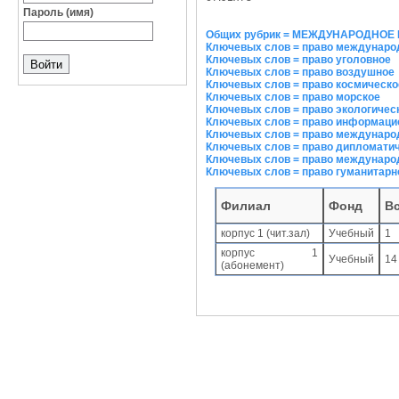
Пароль (имя)
Общих рубрик = МЕЖДУНАРОДНОЕ
Ключевых слов = право междунаро
Ключевых слов = право уголовное
Ключевых слов = право воздушное
Ключевых слов = право космическо
Ключевых слов = право морское
Ключевых слов = право экологичес
Ключевых слов = право информаци
Ключевых слов = право междунаро
Ключевых слов = право дипломати
Ключевых слов = право междунаро
Ключевых слов = право гуманитарн
Филиал
Фонд
В
корпус 1 (чит.зал)
Учебный
1
корпус 1
Учебный
14
(абонемент)