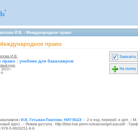
ь'
авлова И.В. - Международное право
- Международное право
влова И.В.
Заказать
право : учебник для бакалавров
овый курс
На полку
, 2013 г.
-6
акалавров /
И.В. Гетьман-Павлова
,
НИУ ВШЭ
. – 2-е изд, перераб. и доп. – М.
вый курс) . – Режим доступа : http://liber.hse.perm.ru/expose/get-pav.pdf. - Гриф
N 978-5-9916251-6-6.