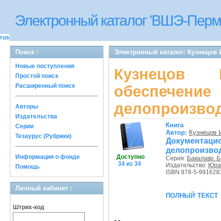
Электронный каталог 'ВШЭ-Перм
rus
Поиск :
Электронный каталог: Кузнецов 
Новые поступления
Кузнецов 
Простой поиск
Расширенный поиск
обеспеч
делопроизво
Авторы
Издательства
Книга
Серии
Автор:
Кузнецов 
Тезаурус (Рубрики)
Документац
делопроизвод
Информация о фонде
Доступно
Серия:
Бакалавр. Б
34 из 34
Издательство:
Юра
Помощь
ISBN 978-5-991628
Личный кабинет :
полный текст
Штрих-код