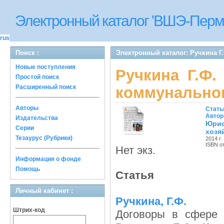
Электронный каталог 'ВШЭ-Перм
rus
Поиск :
Электронный каталог: Ручкина Г
Новые поступления
Ручкина Г.Ф.
Простой поиск
Расширенный поиск
коммунальног
Авторы
Стать
Автор
Издательства
Юри
Серии
хозя
Тезаурус (Рубрики)
2014 г.
ISBN о
Нет экз.
Информация о фонде
Помощь
Статья
Личный кабинет :
Ручкина, Г.Ф.
Штрих-код
Договоры в сфере 