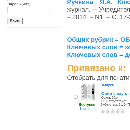
Ручкина
,
Я.А. Кл
Пароль (имя)
журнал. – Учредител
– 2014. – N1. – С. 17-
Общих рубрик = 
Ключевых слов = х
Ключевых слов = д
Привязано к:
Отобрать для печати
Выпуск
Юрист: науч.-
Юрист, 2014 г.
ISBN отсутствует
Доступно
Библиотека ВШЭ (Пе
1 из 1