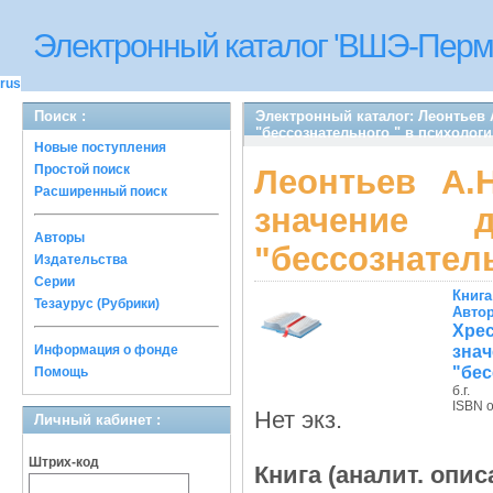
Электронный каталог 'ВШЭ-Перм
rus
Поиск :
Электронный каталог: Леонтьев 
"бессознательного " в психолог
Новые поступления
Простой поиск
Леонтьев А.
Расширенный поиск
значение 
Авторы
"бессознател
Издательства
Серии
Книга
Тезаурус (Рубрики)
Авто
Хрес
зн
Информация о фонде
"бес
Помощь
б.г.
ISBN 
Нет экз.
Личный кабинет :
Штрих-код
Книга (аналит. опис