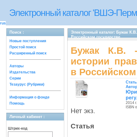
Электронный каталог 'ВШЭ-Перм
rus
Поиск :
Электронный каталог: Бужак К.В
Российском государстве
Новые поступления
Простой поиск
Бужак К.В. 
Расширенный поиск
истории прав
Авторы
в Российском
Издательства
Серии
Стать
Тезаурус (Рубрики)
Авто
Юрис
регу
Информация о фонде
2014 г.
Помощь
ISBN 
Нет экз.
Личный кабинет :
Статья
Штрих-код