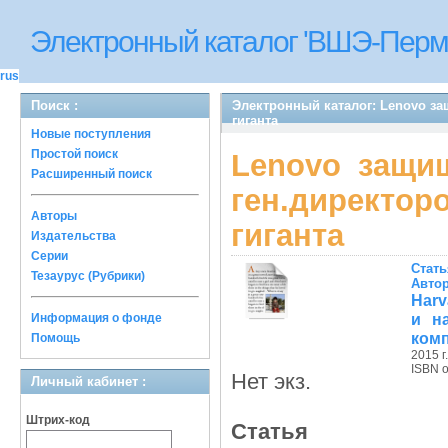
Электронный каталог 'ВШЭ-Перм
rus
Поиск :
Электронный каталог: Lenovo за
гиганта
Новые поступления
Простой поиск
Lenovo защищ
Расширенный поиск
ген.директо
Авторы
гиганта
Издательства
Серии
Стать
Тезаурус (Рубрики)
Автор
Harv
и н
Информация о фонде
комп
Помощь
2015 г.
ISBN 
Нет экз.
Личный кабинет :
Штрих-код
Статья