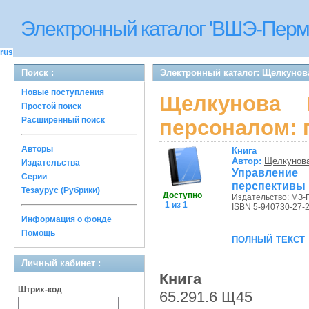
Электронный каталог 'ВШЭ-Перм
rus
Поиск :
Электронный каталог: Щелкунов
Новые поступления
Щелкунова 
Простой поиск
Расширенный поиск
персоналом: 
Авторы
Книга
Автор:
Щелкунова
Издательства
Управление
Серии
перспективы 
Тезаурус (Рубрики)
Доступно
Издательство:
МЗ-
1 из 1
ISBN 5-940730-27-
Информация о фонде
Помощь
полный текст
Личный кабинет :
Книга
Штрих-код
65.291.6 Щ45