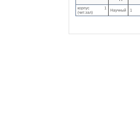
корпус 1
Научный
1
(чит.зал)