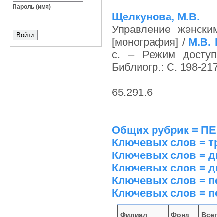
Пароль (имя)
Щелкунова, М.В.
Управление женски
[монография] /
М.В.
с. – Режим доступа :
Библиогр.: С. 198-217
65.291.6
Общих рубрик = 
Ключевых слов = т
Ключевых слов = д
Ключевых слов = д
Ключевых слов = п
Ключевых слов = п
Филиал
Фонд
Все