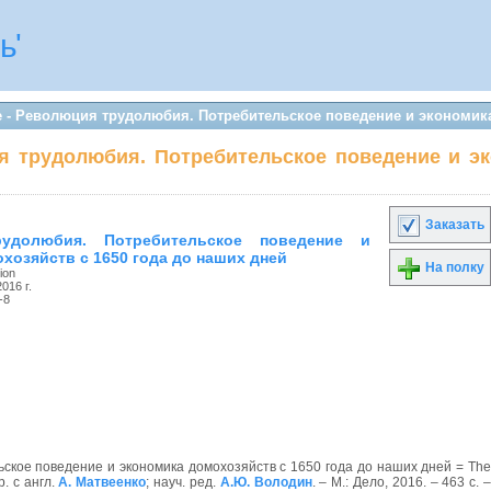
ь'
е - Революция трудолюбия. Потребительское поведение и экономика
я трудолюбия. Потребительское поведение и эк
Заказать
удолюбия. Потребительское поведение и
хозяйств с 1650 года до наших дней
На полку
ion
2016 г.
-8
ское поведение и экономика домохозяйств с 1650 года до наших дней = The
р. с англ.
А. Матвеенко
; науч. ред.
А.Ю. Володин
. – М.: Дело, 2016. – 463 с. 