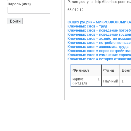
Режим доступа : http://liber.hse.perm.ru
Пароль (имя)
65.012.12
Общих рубрик = МИКРОЭКОНОМИК
Ключевых слов = труд
Ключевых слов = поведение потре
Ключевых слов = поведение трудо
Ключевых слов = хозяйство домашн
Ключевых слов = потребление нас
Ключевых слов = экономика труда
Ключевых слов = спрос потребител
Ключевых слов = изменение спроса
Ключевых слов = история отношен
Филиал
Фонд
Все
корпус 1
Научный
1
(чит.зал)