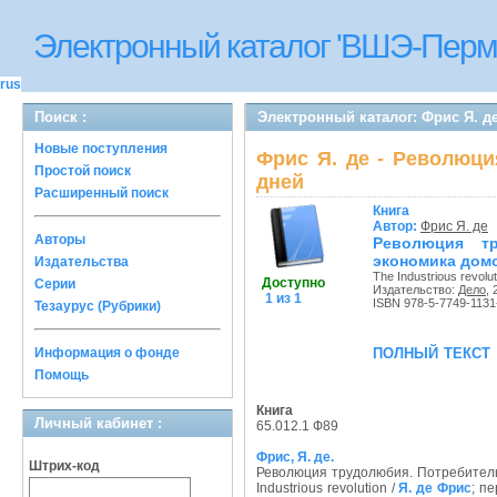
Электронный каталог 'ВШЭ-Перм
rus
Поиск :
Электронный каталог: Фрис Я. д
Новые поступления
Фрис Я. де - Революци
Простой поиск
дней
Расширенный поиск
Книга
Автор:
Фрис Я. де
Авторы
Революция тр
экономика домо
Издательства
The Industrious revolut
Доступно
Серии
Издательство:
Дело
, 
1 из 1
ISBN 978-5-7749-1131
Тезаурус (Рубрики)
полный текст
Информация о фонде
Помощь
Книга
Личный кабинет :
65.012.1 Ф89
Фрис, Я. де.
Штрих-код
Революция трудолюбия. Потребитель
Industrious revolution /
Я. де Фрис
; пе