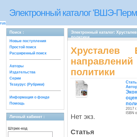
Электронный каталог 'ВШЭ-Перм
rus
Поиск :
Электронный каталог: Хрусталев
политики
Новые поступления
Простой поиск
Хрусталев
Расширенный поиск
направлений
Авторы
политики
Издательства
Серии
Стать
Тезаурус (Рубрики)
Авто
Экон
оце
Информация о фонде
пол
Помощь
2017 г.
ISBN 
Нет экз.
Личный кабинет :
Штрих-код
Статья