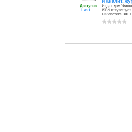
и аналит. жу
Доступно
Издат. дом "Финан
1 из 1
ISBN отсутствует
Библиотека ВШЭ (П