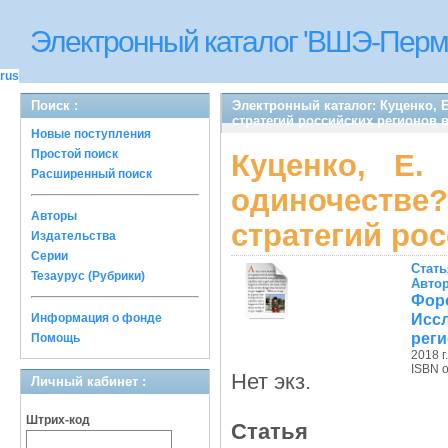
Электронный каталог 'ВШЭ-Перм
rus
Поиск :
Электронный каталог: Куценко,
стратегий российских регионов в 
Новые поступления
Простой поиск
Куценко, Е
Расширенный поиск
одиночестве
Авторы
стратегий рос
Издательства
Серии
Стать
Тезаурус (Рубрики)
Авто
Фор
Исс
Информация о фонде
реги
Помощь
2018 г.
ISBN 
Нет экз.
Личный кабинет :
Штрих-код
Статья