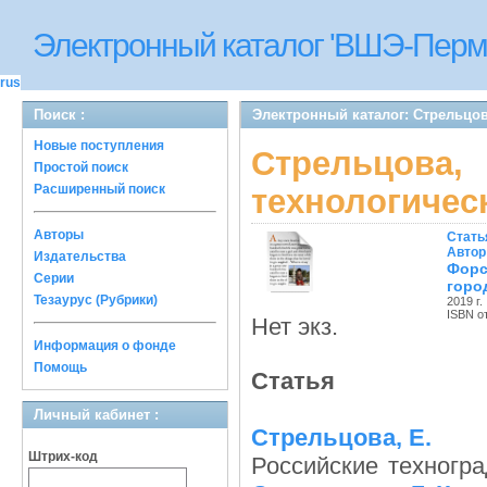
Электронный каталог 'ВШЭ-Перм
rus
Поиск :
Электронный каталог: Стрельцов
Новые поступления
Стрельцова,
Простой поиск
Расширенный поиск
технологичес
Авторы
Стать
Автор
Издательства
Форс
Серии
горо
Тезаурус (Рубрики)
2019 г.
ISBN о
Нет экз.
Информация о фонде
Помощь
Статья
Личный кабинет :
Стрельцова, Е.
Штрих-код
Российские техногр