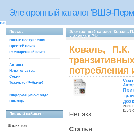
Электронный каталог 'ВШЭ-Перм
rus
Поиск :
Электронный каталог: Коваль, П
и дохода в РФ
Новые поступления
Простой поиск
Коваль, П.К
Расширенный поиск
транзити
Авторы
потребления 
Издательства
Серии
Стать
Тезаурус (Рубрики)
Авто
Прик
тра
Информация о фонде
дохо
Помощь
2020 г.
ISBN 
Нет экз.
Личный кабинет :
Штрих-код
Статья