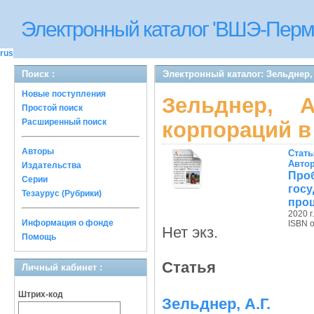
Электронный каталог 'ВШЭ-Перм
rus
Поиск :
Электронный каталог: Зельднер,
Новые поступления
Зельднер, А
Простой поиск
Расширенный поиск
корпораций в
Авторы
Стать
Авто
Издательства
Про
Серии
гос
Тезаурус (Рубрики)
про
2020 г.
Информация о фонде
ISBN 
Нет экз.
Помощь
Статья
Личный кабинет :
Штрих-код
Зельднер, А.Г.