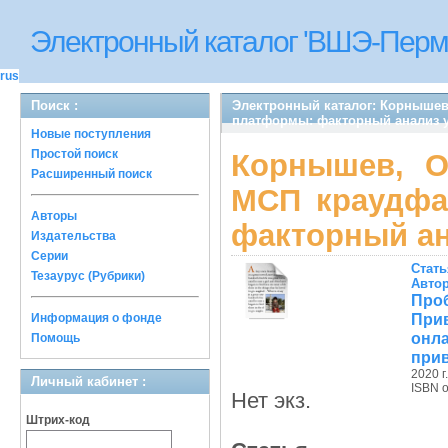
Электронный каталог 'ВШЭ-Перм
rus
Поиск :
Электронный каталог: Корнышев
платформы: факторный анализ у
Новые поступления
Простой поиск
Корнышев, О
Расширенный поиск
МСП краудфа
Авторы
факторный ан
Издательства
Серии
Стать
Тезаурус (Рубрики)
Авто
Про
При
Информация о фонде
онл
Помощь
прив
2020 г.
Личный кабинет :
ISBN 
Нет экз.
Штрих-код