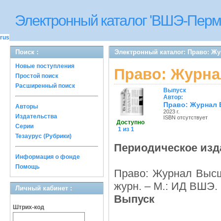
Электронный каталог 'ВШЭ-Перм
rus
Поиск :
Электронный каталог: Право: 
Новые поступления
Право: Журн
Простой поиск
Расширенный поиск
Выпуск
Автор:
Право: Журнал
Авторы
2023 г.
Издательства
ISBN отсутствует
Доступно
Серии
1 из 1
Тезаурус (Рубрики)
Периодическое изд
Информация о фонде
Помощь
Право: Журнал Высш
журн. – М.: ИД ВШЭ. 
Личный кабинет :
Выпуск
Штрих-код