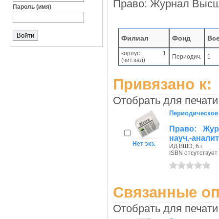
Право: Журнал Высш
Пароль (имя)
Филиал
Фонд
Вс
корпус 1
Периодич.
1
(чит.зал)
Привязано к:
Отобрать для печати
Периодическое
Право: Жу
науч.-аналит
Нет экз.
ИД ВШЭ, б.г.
ISBN отсутствует
Связанные оп
Отобрать для печати