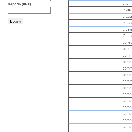
city
Пароль (имя)
civili
class
clos
clust
Coas
colle
collu
comm
comme
comm
comme
comm
comm
comp
comp
comp
comp
compa
comp