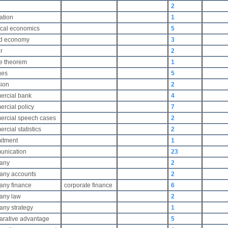
2
zation
1
ical economics
5
ed economy
3
er
2
e theorem
1
ges
5
sion
2
ercial bank
4
rcial policy
7
ercial speech cases
2
rcial statistics
2
itment
1
unication
23
any
2
any accounts
2
any finance
corporate finance
6
any law
2
ny strategy
1
arative advantage
5