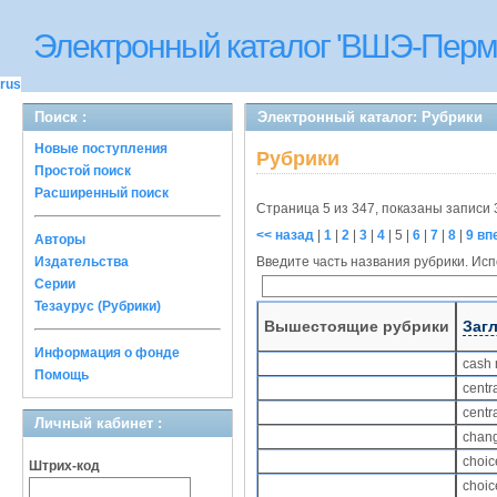
Электронный каталог 'ВШЭ-Перм
rus
Поиск :
Электронный каталог: Рубрики
Новые поступления
Рубрики
Простой поиск
Расширенный поиск
Страница 5 из 347, показаны записи 
<< назад
|
1
|
2
|
3
|
4
|
5
|
6
|
7
|
8
|
9
вп
Авторы
Издательства
Введите часть названия рубрики. Испо
Серии
Тезаурус (Рубрики)
Вышестоящие рубрики
Заг
Информация о фонде
cash
Помощь
centr
centr
Личный кабинет :
chan
choi
Штрих-код
choic