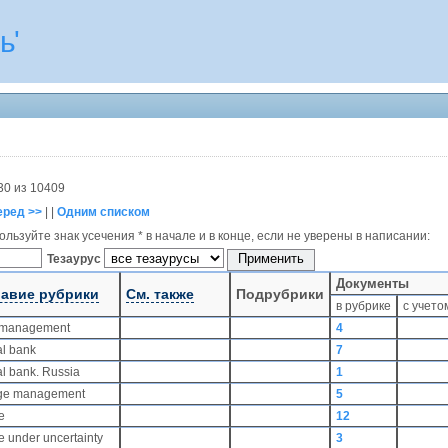
ь'
30 из 10409
еред >>
| |
Одним списком
льзуйте знак усечения * в начале и в конце, если не уверены в написании:
Тезаурус
Документы
лавие рубрики
См. также
Подрубрики
в рубрике
с учето
 management
4
al bank
7
al bank. Russia
1
ge management
5
ce
12
e under uncertainty
3