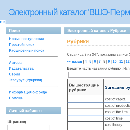
Электронный каталог 'ВШЭ-Перм
rus
Поиск :
Электронный каталог: Рубрики
Новые поступления
Рубрики
Простой поиск
Расширенный поиск
Страница 8 из 347, показаны записи 
<< назад
|
4
|
5
|
6
|
7
|
8
|
9
|
10
|
11
|
12
Авторы
Издательства
Введите часть названия рубрики. Испо
Серии
Тезаурус (Рубрики)
Вышестоящие
Заглавие р
рубрики
Информация о фонде
Помощь
cost of capital
cost of product
Личный кабинет :
cost of the firm
cost of time
Штрих-код
cost theory