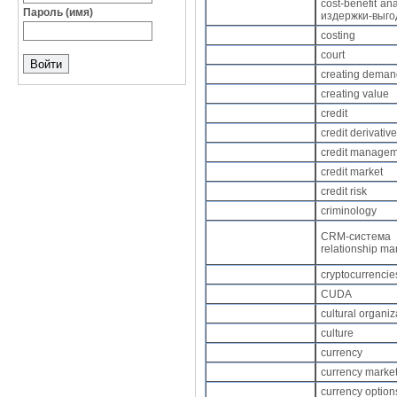
cost-benefit an
Пароль (имя)
издержки-выг
costing
court
creating dema
creating value
credit
credit derivativ
credit manage
credit market
credit risk
criminology
CRM-систе
relationship m
cryptocurrenci
CUDA
cultural organi
culture
currency
currency marke
currency optio