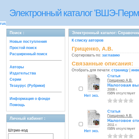
Электронный каталог 'ВШЭ-Перм
rus
Поиск :
Электронный каталог: Справочн
К списку авторов
Новые поступления
Простой поиск
Грищенко, А.В.
Расширенный поиск
Сортировать по:
заглавию
Связанные описания:
Авторы
Отобрать для печати:
страницу
|
инв
Издательства
Статья
Серии
Грищенко А.В.
Налоговая выг
Тезаурус (Рубрики)
2008 г.
ISBN отсутствует
Нет экз.
Информация о фонде
Помощь
Статья
Грищенко А.В.
Личный кабинет :
Налоговое ст
2011 г.
ISBN отсутствует
Штрих-код
Нет экз.