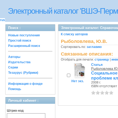
Электронный каталог 'ВШЭ-Перм
rus
Поиск :
Электронный каталог: Справочн
К списку авторов
Новые поступления
Простой поиск
Рыболовлева, Ю.В.
Расширенный поиск
Сортировать по:
заглавию
Связанные описания:
Авторы
Отобрать для печати:
страницу
|
инв
Издательства
Статья
Серии
Рыболовлева Ю
Социальное 
Тезаурус (Рубрики)
проблеме кл
Нет экз.
2008 г.
Информация о фонде
ISBN отсутствует
Помощь
Личный кабинет :
Штрих-код