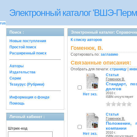
Электронный каталог 'ВШЭ-Перм
rus
Поиск :
Электронный каталог: Справочн
К списку авторов
Новые поступления
Простой поиск
Гоменюк, В.
Расширенный поиск
Сортировать по:
заглавию
Связанные описания:
Авторы
Отобрать для печати:
страницу
|
инв
Издательства
Статья
Серии
Гоменюк В.
Стандарт, п
Тезаурус (Рубрики)
долгов
2010 г.
Нет экз.
ISBN отсутствует
Информация о фонде
Помощь
Статья
Личный кабинет :
Гоменюк В.
Положение, 
компании
Штрих-код
2010 г.
Нет экз.
ISBN отсутствует