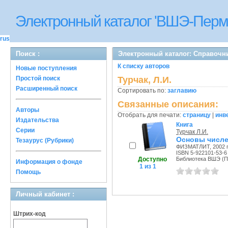
Электронный каталог 'ВШЭ-Перм
rus
Поиск :
Электронный каталог: Справочн
К списку авторов
Новые поступления
Простой поиск
Турчак, Л.И.
Расширенный поиск
Сортировать по:
заглавию
Связанные описания:
Авторы
Отобрать для печати:
страницу
|
инв
Издательства
Книга
Серии
Турчак Л.И.
Основы числе
Тезаурус (Рубрики)
ФИЗМАТЛИТ, 2002 г
ISBN 5-922101-53-6
Доступно
Библиотека ВШЭ (Пе
Информация о фонде
1 из 1
Помощь
Личный кабинет :
Штрих-код