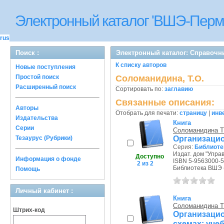
Электронный каталог 'ВШЭ-Перм
rus
Поиск :
Электронный каталог: Справочн
К списку авторов
Новые поступления
Простой поиск
Соломанидина, Т.О.
Расширенный поиск
Сортировать по:
заглавию
Связанные описания:
Авторы
Отобрать для печати:
страницу
|
инв
Издательства
Книга
Серии
Соломанидина Т
Организацио
Тезаурус (Рубрики)
Серия:
Библиоте
Издат. дом "Управ
Доступно
Информация о фонде
ISBN 5-9563000-5
2 из 2
Библиотека ВШЭ (П
Помощь
Личный кабинет :
Книга
Соломанидина Т
Штрих-код
Организацион
схемах: уче