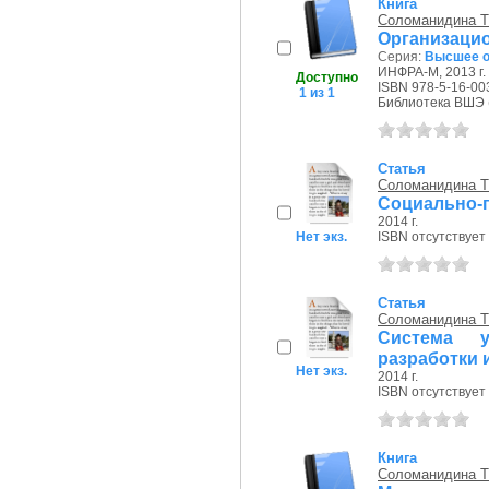
Книга
Соломанидина Т
Организацио
Серия:
Высшее о
ИНФРА-М, 2013 г.
Доступно
ISBN 978-5-16-00
1 из 1
Библиотека ВШЭ (П
Статья
Соломанидина Т
Социально-
2014 г.
Нет экз.
ISBN отсутствует
Статья
Соломанидина Т
Система у
разработки 
Нет экз.
2014 г.
ISBN отсутствует
Книга
Соломанидина Т