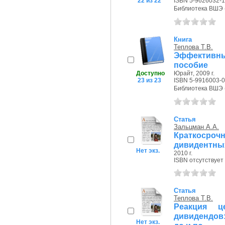
22 из 22
ISBN 5-9626032-1
Библиотека ВШЭ (П
Книга
Теплова Т.В.
Эффективны
пособие
Доступно
Юрайт, 2009 г.
23 из 23
ISBN 5-9916003-0
Библиотека ВШЭ (П
Статья
Зальцман А.А.
Краткосро
дивидентны
Нет экз.
2010 г.
ISBN отсутствует
Статья
Теплова Т.В.
Реакция ц
дивидендов
Нет экз.