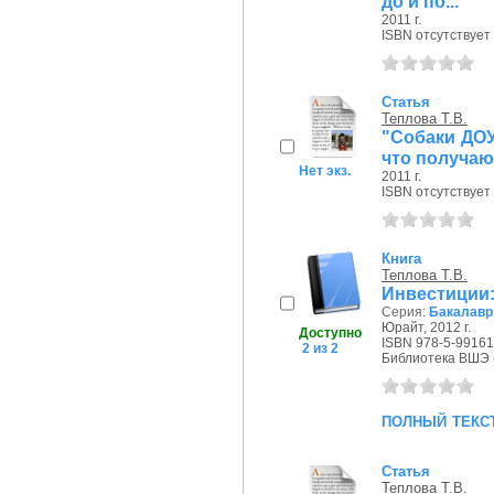
до и по...
2011 г.
ISBN отсутствует
Статья
Теплова Т.В.
"Собаки ДОУ
что получаю
Нет экз.
2011 г.
ISBN отсутствует
Книга
Теплова Т.В.
Инвестиции:
Серия:
Бакалавр
Юрайт, 2012 г.
Доступно
ISBN 978-5-99161
2 из 2
Библиотека ВШЭ (П
полный текс
Статья
Теплова Т.В.