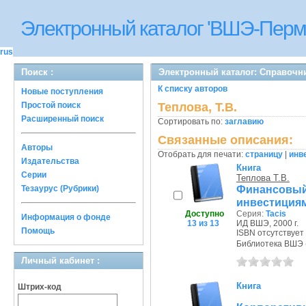
Электронный каталог 'ВШЭ-Перм
rus
Поиск :
Электронный каталог: Справочн
К списку авторов
Новые поступления
Простой поиск
Теплова, Т.В.
Расширенный поиск
Сортировать по:
заглавию
Связанные описания:
Авторы
Отобрать для печати:
страницу
|
инв
Издательства
Книга
Серии
Теплова Т.В.
Финансовый
Тезаурус (Рубрики)
инвестициям
Доступно
Серия:
Tacis
Информация о фонде
13 из 13
ИД ВШЭ, 2000 г.
Помощь
ISBN отсутствует
Библиотека ВШЭ (П
Личный кабинет :
Книга
Штрих-код