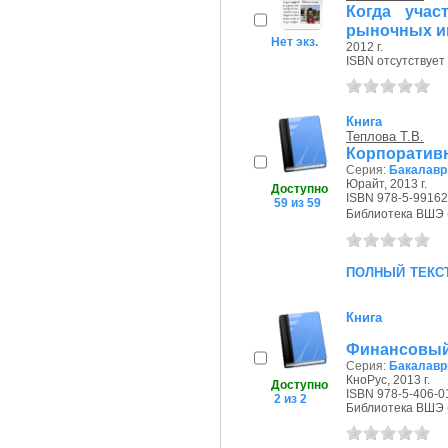
Когда уча
рыночных и
Нет экз.
2012 г.
ISBN отсутствует
Книга
Теплова Т.В.
Корпоративн
Серия:
Бакалавр
Юрайт, 2013 г.
Доступно
ISBN 978-5-99162
59 из 59
Библиотека ВШЭ (П
полный текс
Книга
Финансовый
Серия:
Бакалавр
КноРус, 2013 г.
Доступно
ISBN 978-5-406-0
2 из 2
Библиотека ВШЭ (П